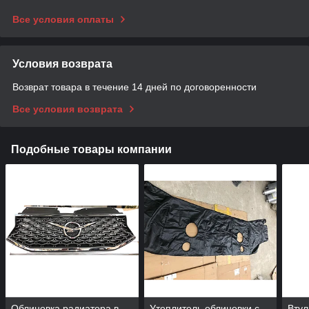
Все условия оплаты
Условия возврата
Возврат товара в течение 14 дней по договоренности
Все условия возврата
Подобные товары компании
Облицовка радиатора в
Утеплитель облицовки с
Втул