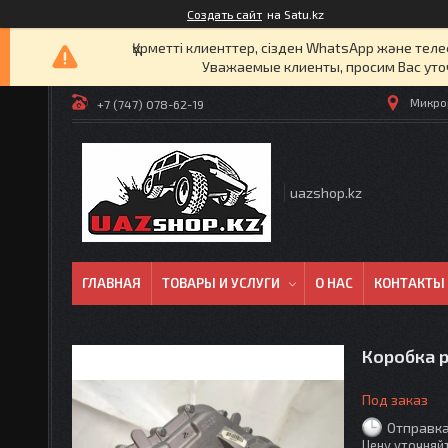
Создать сайт
на Satu.kz
Құрметті клиенттер, сізден WhatsApp және т
Уважаемые клиенты, просим Вас уто
Микрор
+7 (747) 078-62-19
uazshop.kz
ГЛАВНАЯ
ТОВАРЫ И УСЛУГИ
О НАС
КОНТАКТЫ
Коробка 
Под заказ
Отправка
Цену уточняй