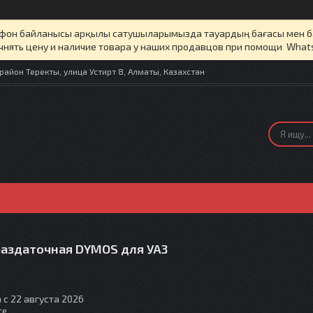
елефон байланысы арқылы сатушыларымызда тауардың бағасы мен 
чнять цену и наличие товара у наших продавцов при помощи What
айон Теректы, улица Устирт 8, Алматы, Казахстан
раздаточная DYMOS для УАЗ
 с 22 августа 2026
те