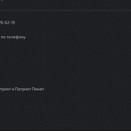
78-62-19
о по телефону
триот и Патриот Пикап