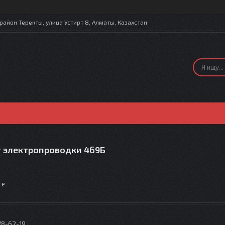
айон Теректы, улица Устирт 8, Алматы, Казахстан
 электропроводки 469Б
те
78-62-19