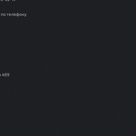
о по телефону
з 469