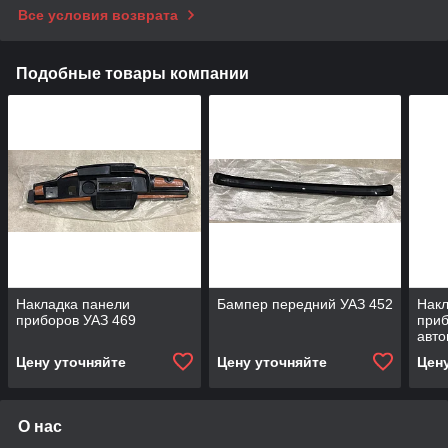
Все условия возврата
Подобные товары компании
Накладка панели
Бампер передний УАЗ 452
Накл
приборов УАЗ 469
приб
авт
Цену уточняйте
Цену уточняйте
Цен
О нас