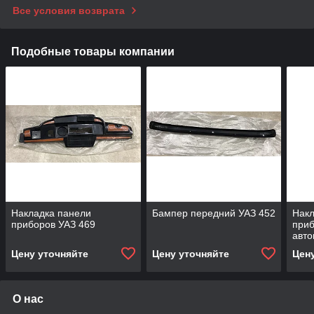
Все условия возврата
Подобные товары компании
Накладка панели
Бампер передний УАЗ 452
Накл
приборов УАЗ 469
приб
авт
Цену уточняйте
Цену уточняйте
Цен
О нас