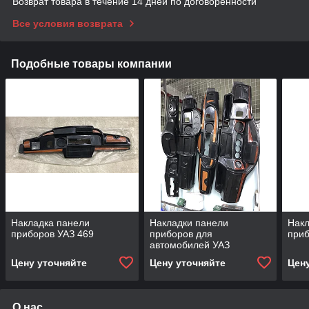
Возврат товара в течение 14 дней по договоренности
Все условия возврата
Подобные товары компании
Накладка панели
Накладки панели
Накл
приборов УАЗ 469
приборов для
приб
автомобилей УАЗ
Цену уточняйте
Цену уточняйте
Цен
О нас