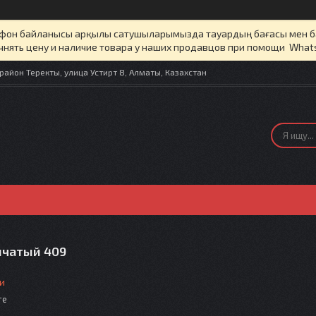
елефон байланысы арқылы сатушыларымызда тауардың бағасы мен 
чнять цену и наличие товара у наших продавцов при помощи What
айон Теректы, улица Устирт 8, Алматы, Казахстан
нчатый 409
и
те