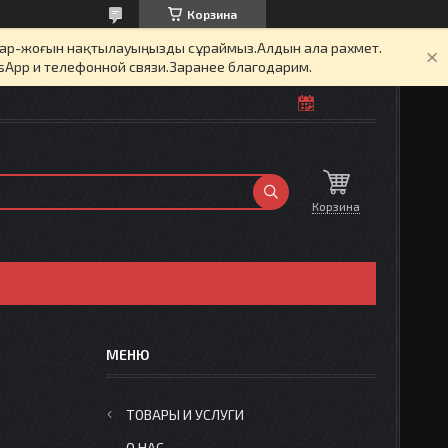
Корзина
бар-жоғын нақтылауыңызды сұраймыз.Алдын ала рахмет.
sApp и телефонной связи.Заранее благодарим.
Корзина
ТОВАРЫ И УСЛУГИ
О НАС