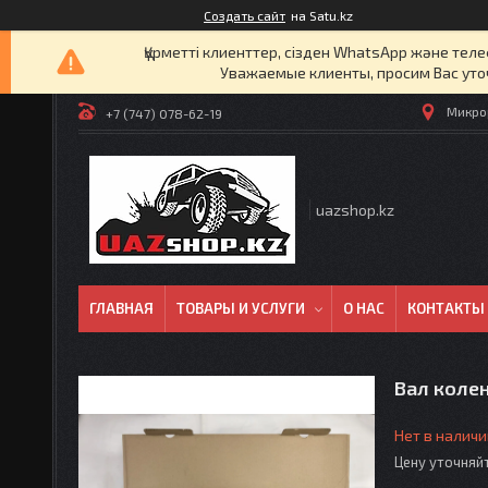
Создать сайт
на Satu.kz
Құрметті клиенттер, сізден WhatsApp және т
Уважаемые клиенты, просим Вас уто
Микрор
+7 (747) 078-62-19
uazshop.kz
ГЛАВНАЯ
ТОВАРЫ И УСЛУГИ
О НАС
КОНТАКТЫ
Вал коле
Нет в наличи
Цену уточняй