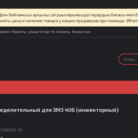
елефон байланысы арқылы сатушыларымызда тауардың бағасы мен 
чнять цену и наличие товара у наших продавцов при помощи What
айон Теректы, улица Устирт 8, Алматы, Казахстан
ределительный для ЗМЗ 406 (инжекторный)
1006015-10
те