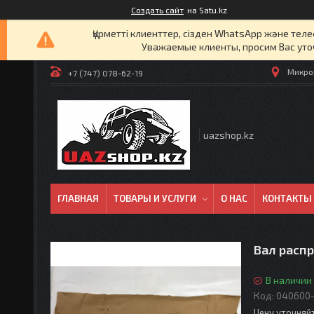
Создать сайт
на Satu.kz
Құрметті клиенттер, сізден WhatsApp және т
Уважаемые клиенты, просим Вас уто
Микрор
+7 (747) 078-62-19
uazshop.kz
ГЛАВНАЯ
ТОВАРЫ И УСЛУГИ
О НАС
КОНТАКТЫ
Вал расп
В наличии
Код:
040600-
Цену уточняй