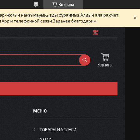
Корзина
бар-жоғын нақтылауыңызды сұраймыз.Алдын ала рахмет.
sApp и телефонной связи.Заранее благодарим.
Корзина
ТОВАРЫ И УСЛУГИ
О НАС