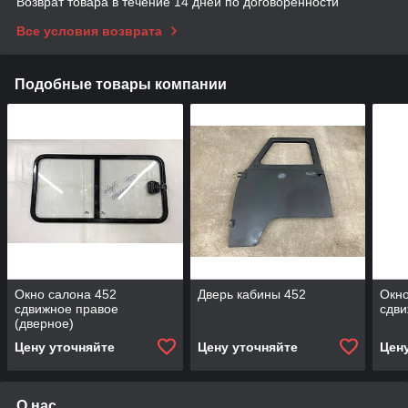
Возврат товара в течение 14 дней по договоренности
Все условия возврата
Подобные товары компании
Окно салона 452
Дверь кабины 452
Окно
сдвижное правое
сдви
(дверное)
Цену уточняйте
Цену уточняйте
Цен
О нас