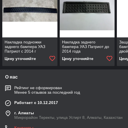
Накладка подножки
Накладка заднего
Защи
заднего бампера УАЗ
бампера УАЗ Патриот до
бам
Патриот с 2014 г
2014 года
дво
(201
Цену уточняйте
Цену уточняйте
Цен
О нас
Рейтинг не сформирован
Менее 5 отзывов за последний год
Работает с 10.12.2017
г. Алматы
Микрорайон Теректы, улица Устирт 8, Алматы, Казахстан
Контакты