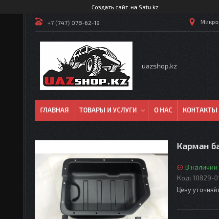
Создать сайт
на Satu.kz
Микрор
+7 (747) 078-62-19
uazshop.kz
ГЛАВНАЯ
ТОВАРЫ И УСЛУГИ
О НАС
КОНТАКТЫ
Карман б
В наличии
Код:
10829-0
Цену уточняй