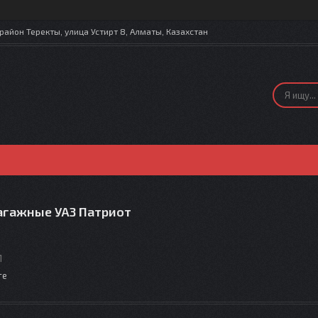
айон Теректы, улица Устирт 8, Алматы, Казахстан
агажные УАЗ Патриот
1
те