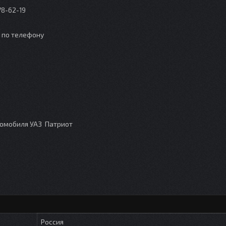
78-62-19
о по телефону
томобиля УАЗ Патриот
Россия