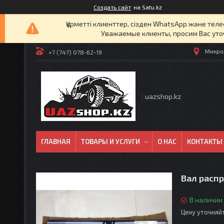
Создать сайт
на Satu.kz
Құрметті клиенттер, сізден WhatsApp және т
Уважаемые клиенты, просим Вас уто
Микрор
+7 (747) 078-62-19
uazshop.kz
ГЛАВНАЯ
ТОВАРЫ И УСЛУГИ
О НАС
КОНТАКТЫ
Вал расп
В наличии
Цену уточняй