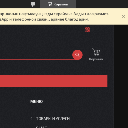
Корзина
бар-жоғын нақтылауыңызды сұраймыз.Алдын ала рахмет.
sApp и телефонной связи.Заранее благодарим.
Корзина
ТОВАРЫ И УСЛУГИ
О НАС