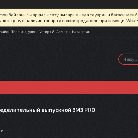
елефон байланысы арқылы сатушыларымызда тауардың бағасы мен 
чнять цену и наличие товара у наших продавцов при помощи What
айон Теректы, улица Устирт 8, Алматы, Казахстан
ределительный выпускной ЗМЗ PRO
те