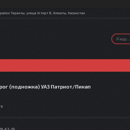
айон Теректы, улица Устирт 8, Алматы, Казахстан
рог (подножка) УАЗ Патриот/Пикап
те
78-62-19