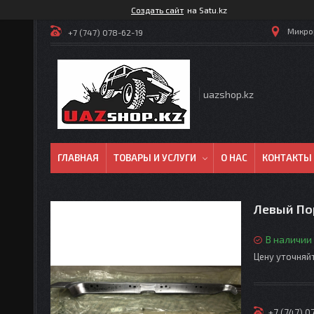
Создать сайт
на Satu.kz
Микрор
+7 (747) 078-62-19
uazshop.kz
ГЛАВНАЯ
ТОВАРЫ И УСЛУГИ
О НАС
КОНТАКТЫ
Левый По
В наличии
Цену уточняй
+7 (747) 0