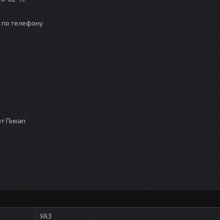
о по телефону
от Пикап
УАЗ