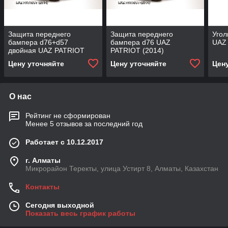
Защита переднего
Защита переднего
Угол
бампера d76+d57
бампера d76 UAZ
UAZ 
двойная UAZ PATRIOT
PATRIOT (2014)
(2014)
Цену уточняйте
Цену уточняйте
Цен
О нас
Рейтинг не сформирован
Менее 5 отзывов за последний год
Работает с 10.12.2017
г. Алматы
Микрорайон Теректы, улица Устирт 8, Алматы, Казахстан
Контакты
Сегодня выходной
Показать весь график работы