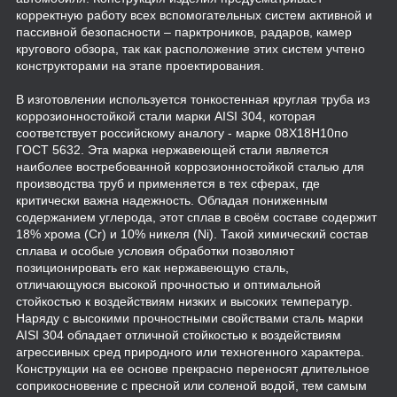
корректную работу всех вспомогательных систем активной и
пассивной безопасности – парктроников, радаров, камер
кругового обзора, так как расположение этих систем учтено
конструкторами на этапе проектирования.
В изготовлении используется тонкостенная круглая труба из
коррозионностойкой стали марки AISI 304, которая
соответствует российскому аналогу - марке 08Х18Н10по
ГОСТ 5632. Эта марка нержавеющей стали является
наиболее востребованной коррозионностойкой сталью для
производства труб и применяется в тех сферах, где
критически важна надежность. Обладая пониженным
содержанием углерода, этот сплав в своём составе содержит
18% хрома (Cr) и 10% никеля (Ni). Такой химический состав
сплава и особые условия обработки позволяют
позиционировать его как нержавеющую сталь,
отличающуюся высокой прочностью и оптимальной
стойкостью к воздействиям низких и высоких температур.
Наряду с высокими прочностными свойствами сталь марки
AISI 304 обладает отличной стойкостью к воздействиям
агрессивных сред природного или техногенного характера.
Конструкции на ее основе прекрасно переносят длительное
соприкосновение с пресной или соленой водой, тем самым