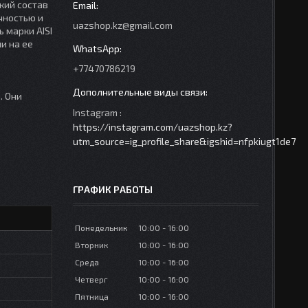
кий состав
чностью и
uazshop.kz@gmail.com
 марки AISI
и на ее
+77470786219
. Они
Instagram
https://instagram.com/uazshop.kz?
utm_source=ig_profile_share&igshid=nfpkiugt1de7
ГРАФИК РАБОТЫ
Понедельник
10:00
16:00
Вторник
10:00
16:00
Среда
10:00
16:00
Четверг
10:00
16:00
Пятница
10:00
16:00