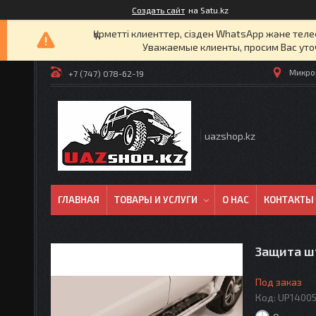
Создать сайт
на Satu.kz
Құрметті клиенттер, сізден WhatsApp және т
Уважаемые клиенты, просим Вас уто
Микрор
+7 (747) 078-62-19
uazshop.kz
ГЛАВНАЯ
ТОВАРЫ И УСЛУГИ
О НАС
КОНТАКТЫ
Защита ш
Под заказ
Код:
UP1400