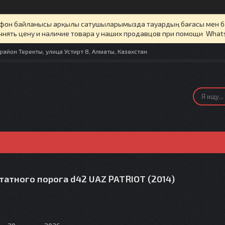
елефон байланысы арқылы сатушыларымызда тауардың бағасы мен 
чнять цену и наличие товара у наших продавцов при помощи What
айон Теректы, улица Устирт 8, Алматы, Казахстан
татного порога d42 UAZ PATRIOT (2014)
5