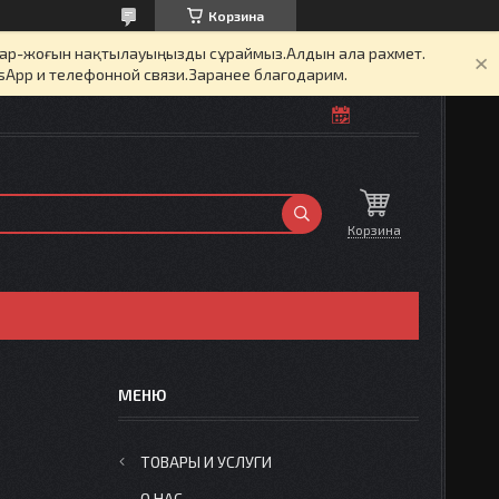
Корзина
бар-жоғын нақтылауыңызды сұраймыз.Алдын ала рахмет.
sApp и телефонной связи.Заранее благодарим.
Корзина
ТОВАРЫ И УСЛУГИ
О НАС