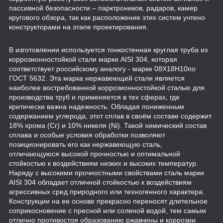
пассивной безопасности – парктроников, радаров, камер
кругового обзора, так как расположение этих систем учтено
конструкторами на этапе проектирования.
В изготовлении используется тонкостенная круглая труба из
коррозионностойкой стали марки AISI 304, которая
соответствует российскому аналогу - марке 08Х18Н10по
ГОСТ 5632. Эта марка нержавеющей стали является
наиболее востребованной коррозионностойкой сталью для
производства труб и применяется в тех сферах, где
критически важна надежность. Обладая пониженным
содержанием углерода, этот сплав в своём составе содержит
18% хрома (Cr) и 10% никеля (Ni). Такой химический состав
сплава и особые условия обработки позволяют
позиционировать его как нержавеющую сталь,
отличающуюся высокой прочностью и оптимальной
стойкостью к воздействиям низких и высоких температур.
Наряду с высокими прочностными свойствами сталь марки
AISI 304 обладает отличной стойкостью к воздействиям
агрессивных сред природного или техногенного характера.
Конструкции на ее основе прекрасно переносят длительное
соприкосновение с пресной или соленой водой, тем самым
отлично противостоя образованию ржавчины и коррозии.