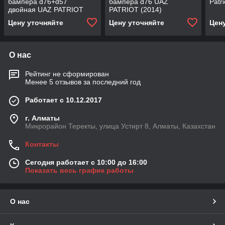
бампера d76+d57
бампера d76 UAZ
Patri
двойная UAZ PATRIOT
PATRIOT (2014)
(2014)
Цену уточняйте
Цену уточняйте
Цен
О нас
Рейтинг не сформирован
Менее 5 отзывов за последний год
Работает с 10.12.2017
г. Алматы
Микрорайон Теректы, улица Устирт 8, Алматы, Казахстан
Контакты
Сегодня работает с 10:00 до 16:00
Показать весь график работы
О нас