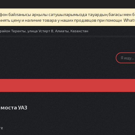
елефон байланысы арқылы сатушыларымызда тауардың бағасы мен 
чнять цену и наличие товара у наших продавцов при помощи What
айон Теректы, улица Устирт 8, Алматы, Казахстан
 моста УАЗ
те