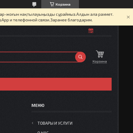
Корзина
бар-жоғын нақтылауыңызды сұраймыз.Алдын ала рахмет.
sApp и телефонной связи.Заранее благодарим.
Корзина
ТОВАРЫ И УСЛУГИ
О НАС