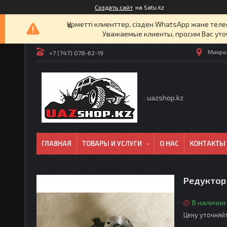
Создать сайт
на Satu.kz
Құрметті клиенттер, сізден WhatsApp және т
Уважаемые клиенты, просим Вас уто
Микрор
+7 (747) 078-62-19
uazshop.kz
ГЛАВНАЯ
ТОВАРЫ И УСЛУГИ
О НАС
КОНТАКТЫ
Редуктор
В наличии
Цену уточняй