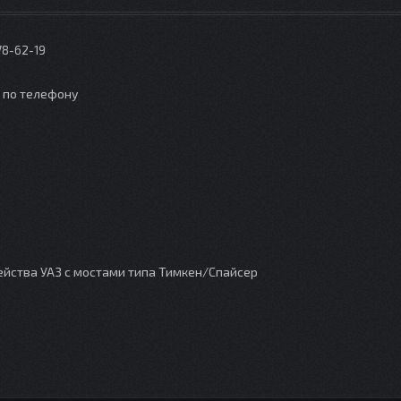
78-62-19
о по телефону
ейства УАЗ с мостами типа Тимкен/Спайсер