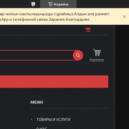
Корзина
бар-жоғын нақтылауыңызды сұраймыз.Алдын ала рахмет.
sApp и телефонной связи.Заранее благодарим.
Корзина
ТОВАРЫ И УСЛУГИ
О НАС