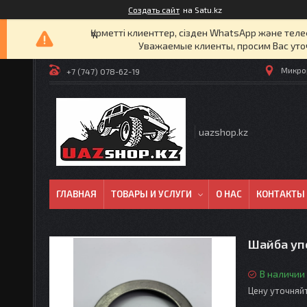
Создать сайт
на Satu.kz
Құрметті клиенттер, сізден WhatsApp және т
Уважаемые клиенты, просим Вас уто
Микрор
+7 (747) 078-62-19
uazshop.kz
ГЛАВНАЯ
ТОВАРЫ И УСЛУГИ
О НАС
КОНТАКТЫ
Шайба уп
В наличии
Цену уточняй