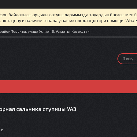
елефон байланысы арқылы сатушыларымызда тауардың бағасы мен 
чнять цену и наличие товара у наших продавцов при помощи What
айон Теректы, улица Устирт 8, Алматы, Казахстан
орная сальника ступицы УАЗ
те