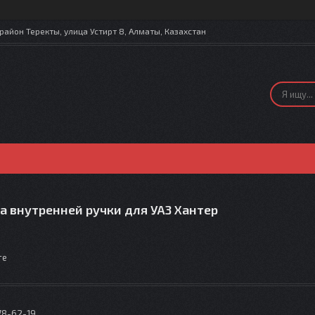
айон Теректы, улица Устирт 8, Алматы, Казахстан
а внутренней ручки для УАЗ Хантер
те
78-62-19