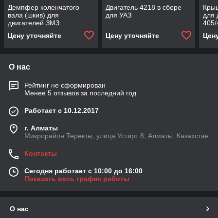
Демпфер коленчатого
Двигатель 4218 в сборе
Крыш
вала (шкив) для
для УАЗ
для 
двигателей ЗМЗ
405/
405/406/409 на
Цену уточняйте
Цену уточняйте
Цен
автомобиль УАЗ
О нас
Рейтинг не сформирован
Менее 5 отзывов за последний год
Работает с 10.12.2017
г. Алматы
Микрорайон Теректы, улица Устирт 8, Алматы, Казахстан
Контакты
Сегодня работает с 10:00 до 16:00
Показать весь график работы
О нас