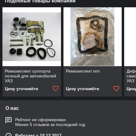
Подобные товары компании
Ремкомплект суппорта
Ремкомплект кпп
Диф
полный для автомобилей
сам
УАЗ
УАЗ
Цену уточняйте
Цену уточняйте
Цен
О нас
Рейтинг не сформирован
Менее 5 отзывов за последний год
Работает с 10.12.2017