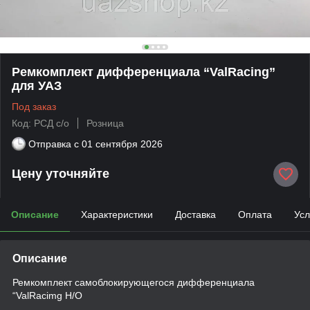
Ремкомплект дифференциала “ValRacing”
для УАЗ
Под заказ
Код: РСД с/о
Розница
Отправка с
01 сентября 2026
Цену уточняйте
Описание
Характеристики
Доставка
Оплата
Усл
Описание
Ремкомплект самоблокирующегося дифференциала
“ValRacimg Н/О