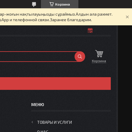
Корзина
бар-жоғын нақтылауыңызды сұраймыз.Алдын ала рахмет.
sApp и телефонной связи.Заранее благодарим.
Корзина
ТОВАРЫ И УСЛУГИ
О НАС