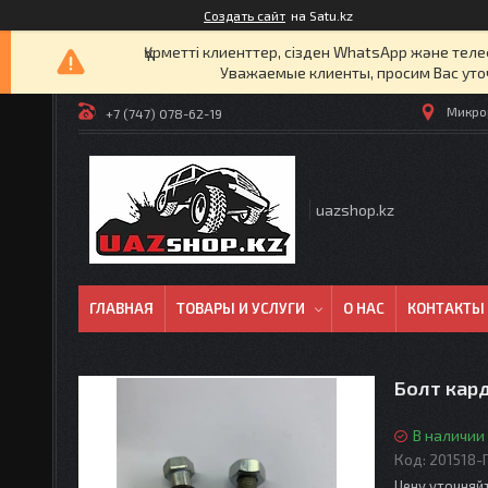
Создать сайт
на Satu.kz
Құрметті клиенттер, сізден WhatsApp және т
Уважаемые клиенты, просим Вас уто
Микрор
+7 (747) 078-62-19
uazshop.kz
ГЛАВНАЯ
ТОВАРЫ И УСЛУГИ
О НАС
КОНТАКТЫ
Болт кар
В наличии
Код:
201518-
Цену уточняй