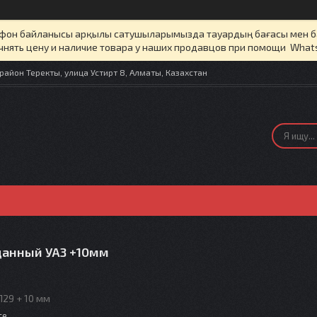
елефон байланысы арқылы сатушыларымызда тауардың бағасы мен 
чнять цену и наличие товара у наших продавцов при помощи What
айон Теректы, улица Устирт 8, Алматы, Казахстан
данный УАЗ +10мм
П29 + 10 мм
те