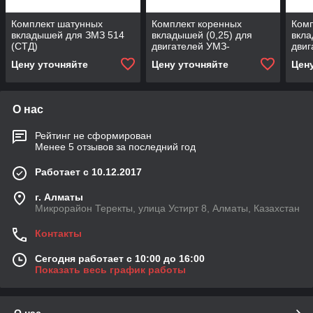
Комплект шатунных
Комплект коренных
Ком
вкладышей для ЗМЗ 514
вкладышей (0,25) для
вкла
(СТД)
двигателей УМЗ-
дви
414/417/421/ ЗМЗ-402/
Цену уточняйте
Цену уточняйте
Цен
ГАЗ-24
О нас
Рейтинг не сформирован
Менее 5 отзывов за последний год
Работает с 10.12.2017
г. Алматы
Микрорайон Теректы, улица Устирт 8, Алматы, Казахстан
Контакты
Сегодня работает с 10:00 до 16:00
Показать весь график работы