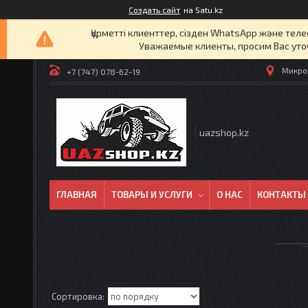
Создать сайт
на Satu.kz
Құрметті клиенттер, сізден WhatsApp және т
Уважаемые клиенты, просим Вас уто
Микрор
+7 (747) 078-62-19
uazshop.kz
ГЛАВНАЯ
ТОВАРЫ И УСЛУГИ
О НАС
КОНТАКТЫ