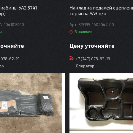
кабины УАЗ 3741
Накладка педалей сцеплен
ор)
тормоза УАЗ н/о
N-1041015100
315195-1602047-00
и
В наличии
точняйте
Цену уточняйте
) 078-62-19
+7 (747) 078-62-19
ор
Оператор