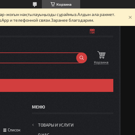
Корзина
бар-жоғын нақтылауыңызды сұраймыз.Алдын ала рахмет.
sApp и телефонной связи.Заранее благодарим.
Корзина
ТОВАРЫ И УСЛУГИ
Список
О НАС