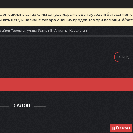
елефон байланысы арқылы сатушыларымызда тауардың бағасы мен 
чнять цену и наличие товара у наших продавцов при помощи What
айон Теректы, улица Устирт 8, Алматы, Казахстан
САЛОН
Галерея